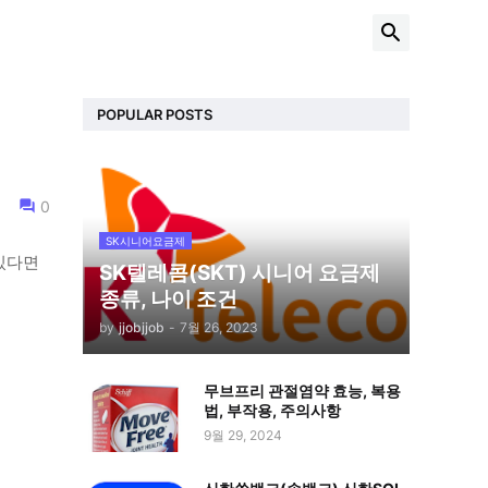
POPULAR POSTS
0
SK시니어요금제
 있다면
SK텔레콤(SKT) 시니어 요금제
종류, 나이 조건
by
jjobjjob
-
7월 26, 2023
무브프리 관절염약 효능, 복용
법, 부작용, 주의사항
9월 29, 2024