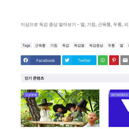
이상으로 독감 증상 알아보기 - 열, 기침, 근육통, 두통
Tags
근육통
기침
독감
독감열
독감증상
두통
열
Facebook
Twitter
인기 콘텐츠
민생회복
SK7MOBILE