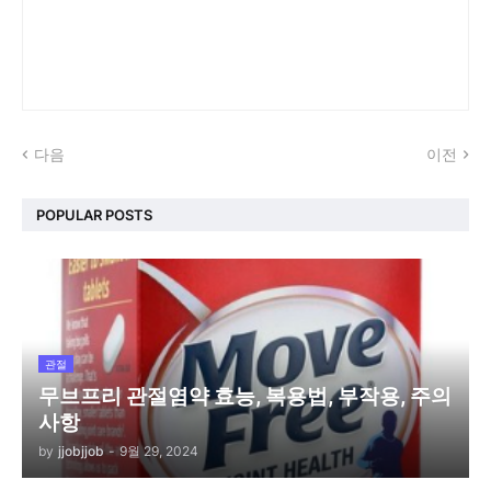
다음
이전
POPULAR POSTS
관절
무브프리 관절염약 효능, 복용법, 부작용, 주의
사항
by
jjobjjob
-
9월 29, 2024